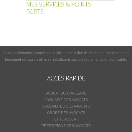
MES SERVICES & POINTS
FORTS
Tous les éléments donnés sur ce site le sont à titre d'information. Ils ne sont pas
forcément exhaustifs et ne se substituent pas à la réglementation applicable.
ACCÈS RAPIDE
AVOCAT SUR ORLÉANS
ANNUAIRE DES AVOCATS
SPÉCIALITÉS DES AVOCATS
ORDRE DES AVOCATS
ETRE AVOCAT
PRESTATIONS DES AVOCATS