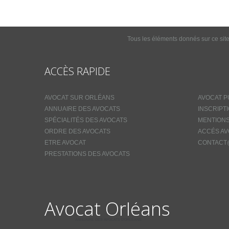
Tous les éléments donnés sur ce site 
ACCÈS RAPIDE
AVOCAT SUR ORLÉANS
AVOCAT P
ANNUAIRE DES AVOCATS
INSCRIPT
SPÉCIALITÉS DES AVOCATS
MENTIONS
ORDRE DES AVOCATS
ACCÉS AV
ETRE AVOCAT
CONTACT
PRESTATIONS DES AVOCATS
Avocat Orléans
ANNUAIRE DES AVOCATS D'ORLÉANS