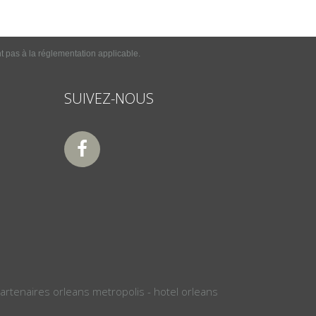
nt pas à la réglementation applicable.
SUIVEZ-NOUS
Partenaires
orleans metropolis
-
hotel orleans