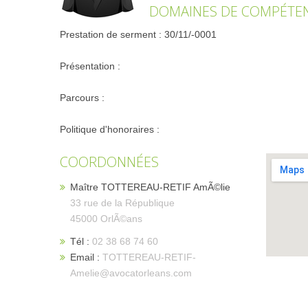
DOMAINES DE COMPÉTENCE
Prestation de serment : 30/11/-0001
Présentation :
Parcours :
Politique d'honoraires :
COORDONNÉES
Maître TOTTEREAU-RETIF AmÃ©lie
33 rue de la République
45000 OrlÃ©ans
Tél :
02 38 68 74 60
Email :
TOTTEREAU-RETIF-
Amelie@avocatorleans.com