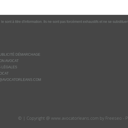
le sont à titre d'information. Ils ne sont pas forcément exhaustifs et ne se substitue
UBLICITÉ DÉMARCHAGE
ION AVOCAT
 LÉGALES
OCAT
@AVOCATORLEANS.COM
©
| Copyright @ www.avocatorleans.com by Freeseo - 