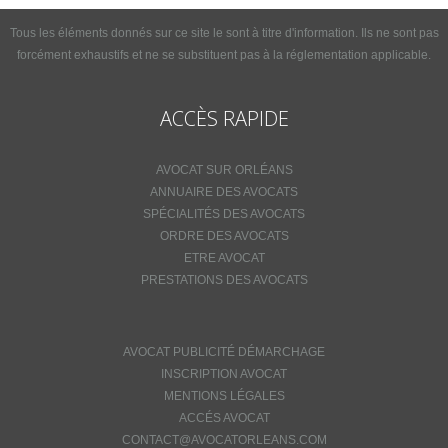
Tous les éléments donnés sur ce site le sont à titre d'information. Ils ne sont pas
forcément exhaustifs et ne se substituent pas à la réglementation applicable.
ACCÈS RAPIDE
AVOCAT SUR ORLÉANS
ANNUAIRE DES AVOCATS
SPÉCIALITÉS DES AVOCATS
ORDRE DES AVOCATS
ETRE AVOCAT
PRESTATIONS DES AVOCATS
AVOCAT PUBLICITÉ DÉMARCHAGE
INSCRIPTION AVOCAT
MENTIONS LÉGALES
ACCÉS AVOCAT
CONTACT@AVOCATORLEANS.COM