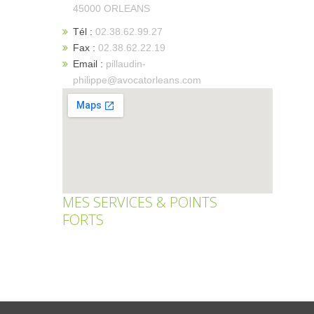
45000 ORLEANS
Tél :
02.38.62.99.27
Fax :
02.38.62.22.19
Email :
pillaudin-
philippe@avocatorleans.com
MES SERVICES & POINTS
FORTS