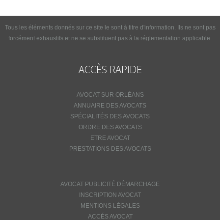
Tous les éléments donnés sur ce site le sont à titre d'information. Ils ne sont pas
forcément exhaustifs et ne se substituent pas à la réglementation applicable.
ACCÈS RAPIDE
AVOCAT SUR ORLÉANS
ANNUAIRE DES AVOCATS
SPÉCIALITÉS DES AVOCATS
ORDRE DES AVOCATS
ETRE AVOCAT
PRESTATIONS DES AVOCATS
AVOCAT PUBLICITÉ DÉMARCHAGE
INSCRIPTION AVOCAT
MENTIONS LÉGALES
ACCÉS AVOCAT