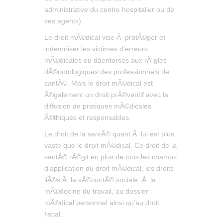
administrative du centre hospitalier ou de
ses agents).
Le droit mÃ©dical vise Ã protÃ©ger et
indemniser les victimes d'erreurs
mÃ©dicales ou dâentorses aux rÃ¨gles
dÃ©ontologiques des professionnels de
santÃ©. Mais le droit mÃ©dical est
Ã©galement un droit prÃ©ventif avec la
diffusion de pratiques mÃ©dicales
Ã©thiques et responsables.
Le droit de la santÃ© quant Ã lui est plus
vaste que le droit mÃ©dical. Ce droit de la
santÃ© rÃ©git en plus de tous les champs
d'application du droit mÃ©dical, les droits
liÃ©s Ã la sÃ©curitÃ© sociale, Ã la
mÃ©decine du travail, au dossier
mÃ©dical personnel ainsi qu'au droit
fiscal.