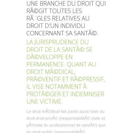
UNE BRANCHE DU DROIT QUI
RÃ©GIT TOUTES LES
RÃ¨GLES RELATIVES AU
DROIT D'UN INDIVIDU
CONCERNANT SA SANTÃ©.
LA JURISPRUDENCE DU
DROIT DE LA SANTÃ© SE
DÃ©VELOPPE EN
PERMANENCE. QUANT AU
DROIT MÃ©DICAL,
PRÃ©VENTIF ET RÃ©PRESSIF,
IL VISE NOTAMMENT Ã
PROTÃ©GER ET INDEMNISER
UNE VICTIME.
Le droit mÃ©dical fait partie aussi bien du
droit droit privÃ© (responsabilitÃ© civile et
pÃ©nale du professionnel de santÃ©) que
du droit public (responsabilitÃ©