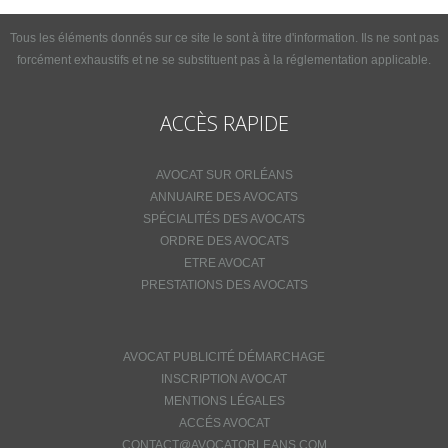
Tous les éléments donnés sur ce site le sont à titre d'information. Ils ne sont pas
forcément exhaustifs et ne se substituent pas à la réglementation applicable.
ACCÈS RAPIDE
AVOCAT SUR ORLÉANS
ANNUAIRE DES AVOCATS
SPÉCIALITÉS DES AVOCATS
ORDRE DES AVOCATS
ETRE AVOCAT
PRESTATIONS DES AVOCATS
AVOCAT PUBLICITÉ DÉMARCHAGE
INSCRIPTION AVOCAT
MENTIONS LÉGALES
ACCÉS AVOCAT
CONTACT@AVOCATORLEANS.COM