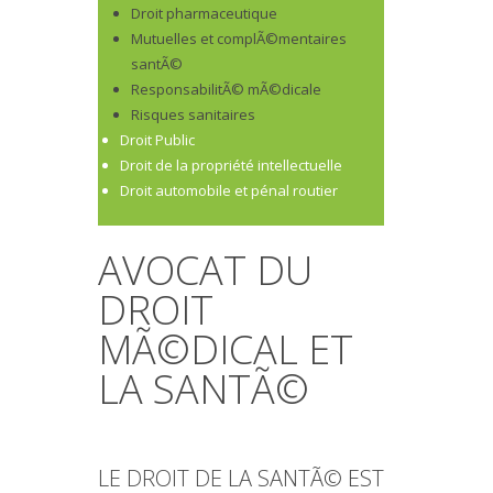
Droit pharmaceutique
Mutuelles et complÃ©mentaires
santÃ©
ResponsabilitÃ© mÃ©dicale
Risques sanitaires
Droit Public
Droit de la propriété intellectuelle
Droit automobile et pénal routier
AVOCAT DU
DROIT
MÃ©DICAL ET
LA SANTÃ©
LE DROIT DE LA SANTÃ© EST