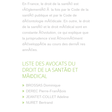
En France, le droit de la santÃ© est
rÃ©glementÃ© Ã la fois par le Code de la
santÃ© publique et par le Code de
dÃ©ontologie mÃ©dicale. En outre, le droit
de la santÃ© et le droit mÃ©dical sont en
constante Ã©volution, ce qui explique que
la jurisprudence s'est Ã©normÃ©ment
dÃ©veloppÃ©e au cours des derniÃ¨res
annÃ©es.
LISTE DES AVOCATS DU
DROIT DE LA SANTÃ© ET
MÃ©DICAL
BROSSAS Dominique
DEREC Pierre-FranÃ§ois
JEANTET-COLLET Adeline
NURET Bertrand