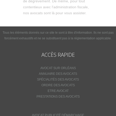
de dégrèvement. De même, pour tout
contentieux avec l'administration fiscale,
nos avocats sont là pour vous assister.
Tous les éléments donnés sur ce site le sont à titre d'information. Ils ne sont pas
forcément exhaustifs et ne se substituent pas à la réglementation applicable.
ACCÈS RAPIDE
AVOCAT SUR ORLÉANS
ANNUAIRE DES AVOCATS
SPÉCIALITÉS DES AVOCATS
ORDRE DES AVOCATS
ETRE AVOCAT
PRESTATIONS DES AVOCATS
AVOCAT PUBLICITÉ DÉMARCHAGE