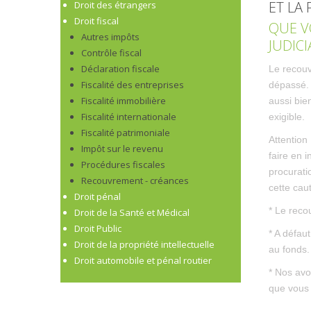
ET LA
Droit des étrangers
Droit fiscal
QUE V
Autres impôts
JUDIC
Contrôle fiscal
Déclaration fiscale
Le recouv
Fiscalité des entreprises
dépassé. 
Fiscalité immobilière
aussi bien
Fiscalité internationale
exigible.
Fiscalité patrimoniale
Attention
Impôt sur le revenu
faire en 
Procédures fiscales
procurati
Recouvrement - créances
cette cau
Droit pénal
* Le reco
Droit de la Santé et Médical
Droit Public
* A défau
Droit de la propriété intellectuelle
au fonds.
Droit automobile et pénal routier
* Nos avo
que vous 