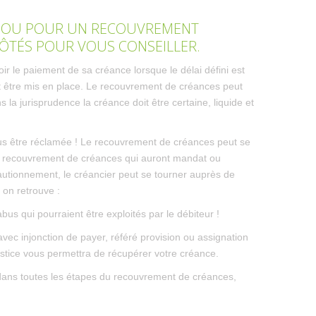
E OU POUR UN RECOUVREMENT
 CÔTÉS POUR VOUS CONSEILLER.
r le paiement de sa créance lorsque le délai défini est
nt être mis en place. Le recouvrement de créances peut
s la jurisprudence la créance doit être certaine, liquide et
 plus être réclamée ! Le recouvrement de créances peut se
 en recouvrement de créances qui auront mandat ou
autionnement, le créancier peut se tourner auprès de
 on retrouve :
bus qui pourraient être exploités par le débiteur !
vec injonction de payer, référé provision ou assignation
justice vous permettra de récupérer votre créance.
 dans toutes les étapes du recouvrement de créances,