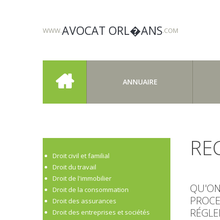
AVOCAT ORL�ANS
WWW.
.COM
ANNUAIRE
RE
Droit civil et familial
Droit du travail
Droit de l'immobilier
QU'ON
Droit de la consommation
PROCE
Droit des assurances
RÉGLE
Droit des entreprises et sociétés