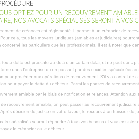
 PROCÉDURE.
OUS OPTIEZ POUR UN RECOUVREMENT AMIABL
IAIRE, NOS AVOCATS SPÉCIALISÉS SERONT À VOS
rement de créances est réglementé. Il permet à un créancier de recevoi
Pour cela, tous les moyens juridiques (amiables et judiciaires) pourro
 concerné les particuliers que les professionnels. Il est à noter que dan
 : toute dette est prescrite au-delà d'un certain délai, et ne peut donc
interne dans l'entreprise ou en passant par des sociétés spécialisées
on pour procéder aux opérations de recouvrement. S'il y a contrat de c
tion pour payer la dette du débiteur. Parmi les phases de recouvrement
uvrement amiable par le biais de notification et relances. Attention aux a
t de recouvrement amiable, on peut passer au recouvrement judiciaire a
 Après décision de justice en votre faveur, le recours à un huissier de 
cats spécialisés sauront répondre à tous vos besoins et vous assister
soyez le créancier ou le débiteur.